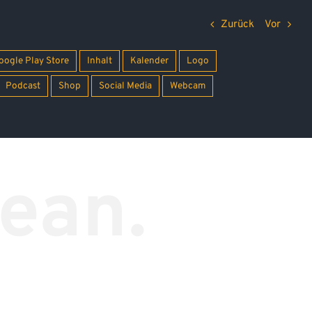
Zurück
Vor
oogle Play Store
Inhalt
Kalender
Logo
Podcast
Shop
Social Media
Webcam
ean.