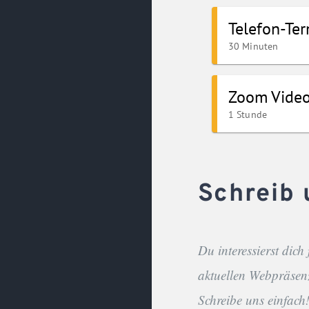
Schreib 
Du interessierst dich
aktuellen Webpräsen
Schreibe uns einfach