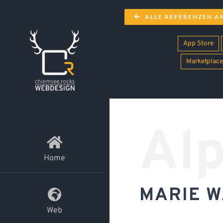
Zum
ALLE REFERENZEN A
Inhalt
springen
App Store
Marketplace
Alp
Home
MARIE 
Web