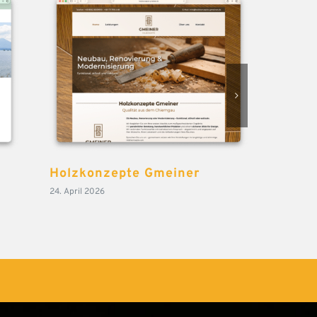
Holzkonzepte Gmeiner
Baube
24. April 2026
23. April