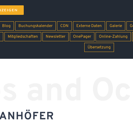
NZEIGEN
Blog
Buchungskalender
CDN
Externe Daten
Galerie
G
Mitgliedschaften
Newsletter
OnePager
Online-Zahlung
Übersetzung
s and Oc
WANHÖFER