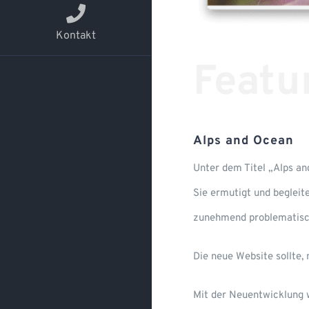
Kontakt
Featu
Alps and Ocean
Unter dem Titel „Alps an
Sie ermutigt und begleite
zunehmend problematisc
Die neue Website sollte,
Mit der Neuentwicklung w