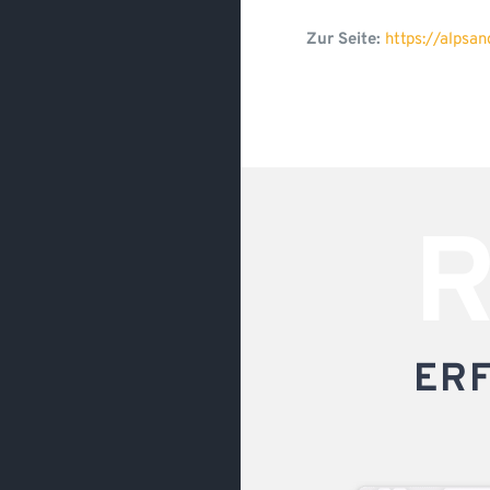
Zur Seite:
https://alpsa
R
ER