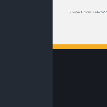
[contact-form-7 id="45"