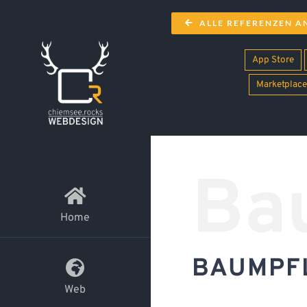
Zum
ALLE REFERENZEN A
Inhalt
springen
App Store
Marketplace
Ba
Home
BAUMPF
Web