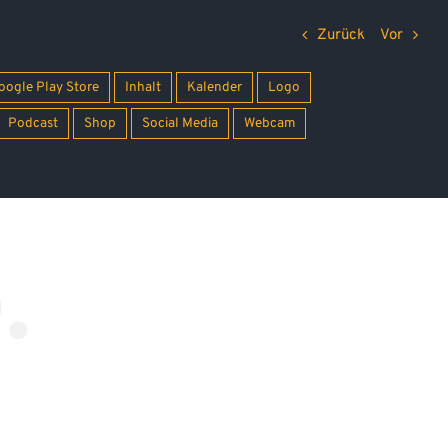
Zurück
Vor
oogle Play Store
Inhalt
Kalender
Logo
Podcast
Shop
Social Media
Webcam
.