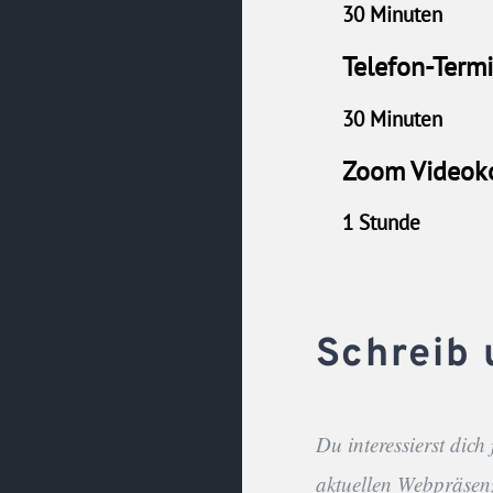
Schreib 
Du interessierst dich
aktuellen Webpräsen