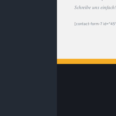
Schreibe uns einfach
[contact-form-7 id="45"