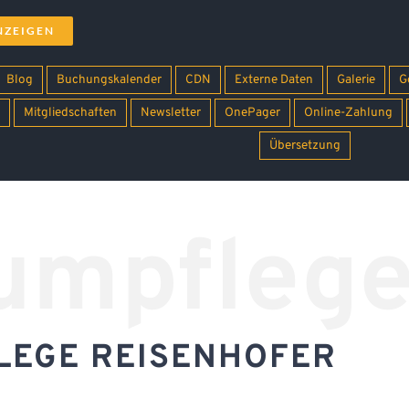
NZEIGEN
Blog
Buchungskalender
CDN
Externe Daten
Galerie
G
Mitgliedschaften
Newsletter
OnePager
Online-Zahlung
Übersetzung
umpflege
LEGE REISENHOFER