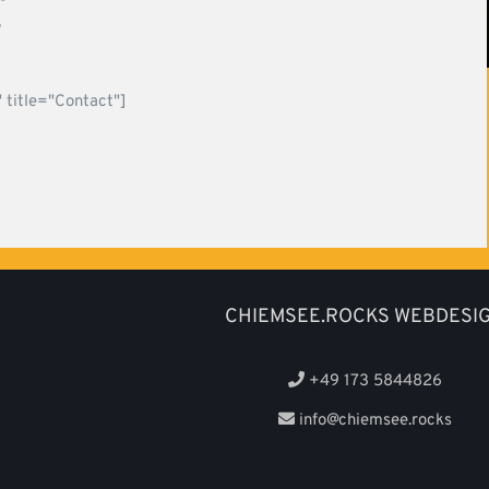
!
 title="Contact"]
CHIEMSEE.ROCKS WEBDESI
+49 173 5844826
info@chiemsee.rocks